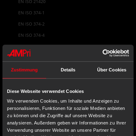
EN ISO 21420
EN ISO 374-1
EN ISO 374-2
EN ISO 374-4
EN ISO 374-5
EN ISO 9001
EU-Baumusterprüfung
Zustimmung
Details
Über Cookies
EU-Konformitätserklärung
EU-Repräsentant
Diese Webseite verwendet Cookies
Wir verwenden Cookies, um Inhalte und Anzeigen zu
EUDAMED
personalisieren, Funktionen für soziale Medien anbieten
zu können und die Zugriffe auf unsere Website zu
analysieren. Außerdem geben wir Informationen zu Ihrer
Lexikon Navigation
Verwendung unserer Website an unsere Partner für