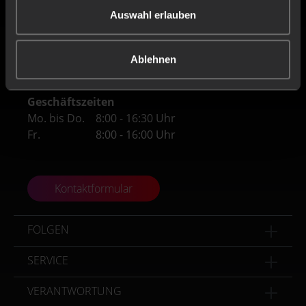
Deutschland
Auswahl erlauben
Tel
+49 (0) 4171 / 84 80-0
Ablehnen
Fax
+49 (0) 4171 / 84 80-190
Geschäftszeiten
Mo. bis Do.
8:00 - 16:30 Uhr
Fr.
8:00 - 16:00 Uhr
Kontaktformular
FOLGEN
SERVICE
VERANTWORTUNG