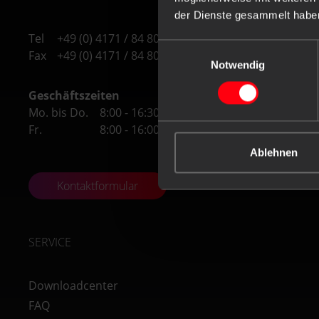
der Dienste gesammelt habe
Tel
+49 (0) 4171 / 84 80-0
Einwilligungsauswahl
Fax
+49 (0) 4171 / 84 80-190
Notwendig
Geschäftszeiten
Mo. bis Do.
8:00 - 16:30 Uhr
Fr.
8:00 - 16:00 Uhr
Ablehnen
Kontaktformular
SERVICE
Downloadcenter
FAQ