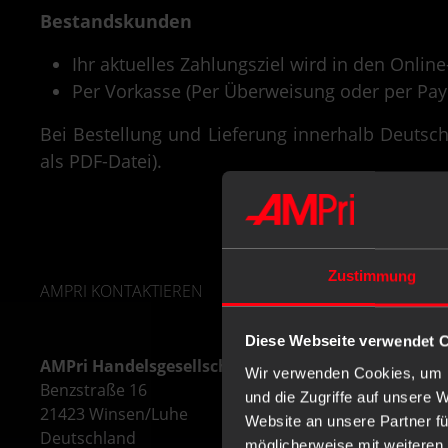
Bestandskunden
Ihr aktuelles Zahlungsziel wird in den Onl
Per Vorkasse (Per Überweisung oder per Pay
Bei Bestellung und Lieferung innerhalb Deutsc
als PDF-Datei).
Zustimmung
AMPRI KONTAKTIEREN
Diese Webseite verwendet 
AMPri Handelsgesellschaft mbH
Wir verwenden Cookies, um I
Benzstraße 16
und die Zugriffe auf unsere 
21423 Winsen/Luhe
Website an unsere Partner fü
Deutschland
möglicherweise mit weiteren