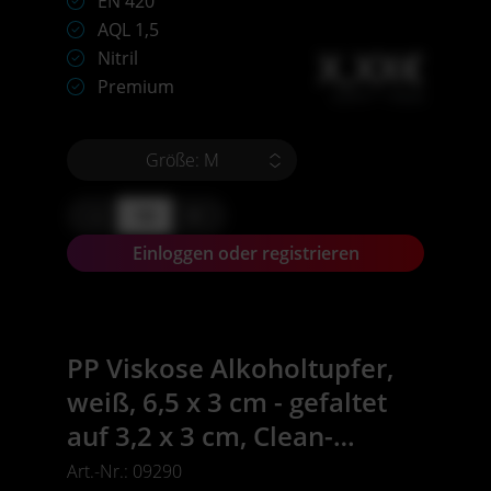
EN 420
AQL 1,5
X,XX€
Nitril
Premium
X,XX € * / Stück
Größe: M
-
+
Einloggen oder registrieren
PP Viskose Alkoholtupfer,
weiß, 6,5 x 3 cm - gefaltet
auf 3,2 x 3 cm, Clean-
Comfort
Art.-Nr.: 09290