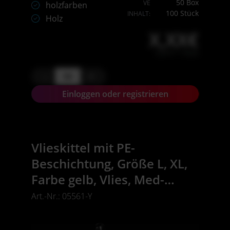
50 Box
VE
holzfarben
100 Stück
INHALT:
Holz
X,XX€
X,XX € * / Stück
-
+
Einloggen oder registrieren
Vlieskittel mit PE-
Beschichtung, Größe L, XL,
Farbe gelb, Vlies, Med-
Comfort
Art.-Nr.: 05561-Y