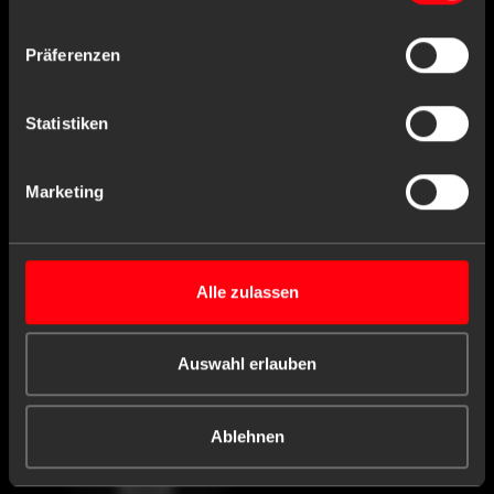
Präferenzen
Statistiken
Marketing
Alle zulassen
eckig
> 5.000 VERFÜGBAR
25 Stück
VE
milchig
1 Stück
INHALT:
PP
Auswahl erlauben
X,XX€
X,XX € * / Stück
Ablehnen
-
+