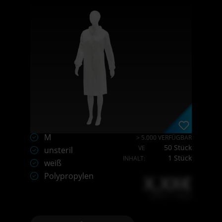
M
> 5.000 VERFÜGBAR
50 Stück
VE
unsteril
1 Stück
INHALT:
weiß
Polypropylen
X,XX€
X,XX € * / Stück