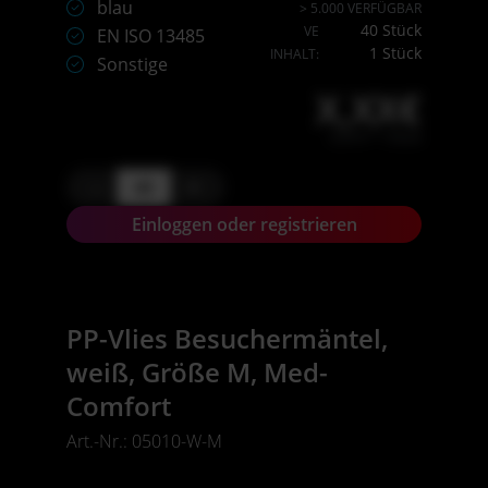
blau
> 5.000 VERFÜGBAR
40 Stück
VE
EN ISO 13485
1 Stück
INHALT:
Sonstige
X,XX€
X,XX € * / Stück
-
+
Einloggen oder registrieren
PP-Vlies Besuchermäntel,
weiß, Größe M, Med-
Comfort
Art.-Nr.: 05010-W-M