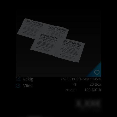
eckig
> 5.000 BOXEN VERFÜGBAR
20 Box
VE
Vlies
100 Stück
INHALT:
X,XX€
X,XX € * / Stück