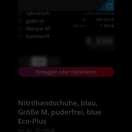
zylindrisch
> 5.000 VERFÜGBAR
100 Stück
VE
gelb/rot
1 Stück
INHALT:
Marque NF
Kunststoff
X,XX€
X,XX € * / Stück
-
+
Einloggen oder registrieren
Nitrilhandschuhe, blau,
Größe M, puderfrei, blue
Eco-Plus
Art.-Nr.: 01198-M