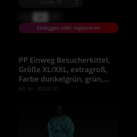
Größe: M
-
+
Einloggen oder registrieren
PP Einweg Besucherkittel,
Größe XL/XXL, extragroß,
Farbe dunkelgrün, grün,
Vlies, Med-Comfort
Art.-Nr.: 05520-DG