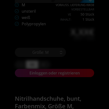
M
VORAUSS. LIEFERUNG KW38
VORBESTELLBAR
unsteril
50 Stück
VE
weiß
1 Stück
INHALT:
Polypropylen
X,XX€
X,XX € * / Stück
Größe: M
-
+
Einloggen oder registrieren
Nitrilhandschuhe, bunt,
Farbenmix, Größe M,