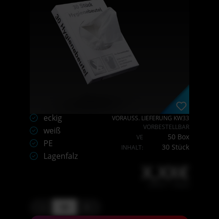
eckig
VORAUSS. LIEFERUNG KW33
VORBESTELLBAR
weiß
50 Box
VE
PE
30 Stück
INHALT:
Lagenfalz
X,XX€
X,XX € * / Stück
-
+