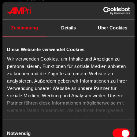
X,XX€
Nitril
Classic
X,XX € * / Stück
Zustimmung
Details
Über Cookies
Größe: M
Diese Webseite verwendet Cookies
-
+
Wir verwenden Cookies, um Inhalte und Anzeigen zu
Einloggen oder registrieren
personalisieren, Funktionen für soziale Medien anbieten
zu können und die Zugriffe auf unsere Website zu
analysieren. Außerdem geben wir Informationen zu Ihrer
Verwendung unserer Website an unsere Partner für
PP Urinflasche für Männer,
soziale Medien, Werbung und Analysen weiter. Unsere
eckig, Farbe weiß / milchig
Partner führen diese Informationen möglicherweise mit
mit blauem PP Deckel
weiteren Daten zusammen, die Sie ihnen bereitgestellt
haben oder die sie im Rahmen Ihrer Nutzung der Dienste
Art.-Nr.: 09281
gesammelt haben.
Einwilligungsauswahl
Notwendig