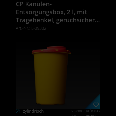
CP Kanülen-
Entsorgungsbox, 2 l, mit
Tragehenkel, geruchsicher,
auslaufsicher
Art.-Nr.: L-09302
zylindrisch
> 5.000 VERFÜGBAR