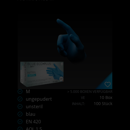
M
> 5.000 BOXEN VERFÜGBAR
10 Box
VE
ungepudert
100 Stück
INHALT:
unsteril
blau
EN 420
AQL 1,5