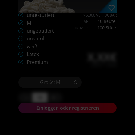
untexturiert
> 5.000 VERFÜGBAR
10 Beutel
VE
M
100 Stück
INHALT:
ungepudert
unsteril
weiß
X,XX€
Latex
Premium
X,XX € * / Stück
Größe: M
-
+
Einloggen oder registrieren