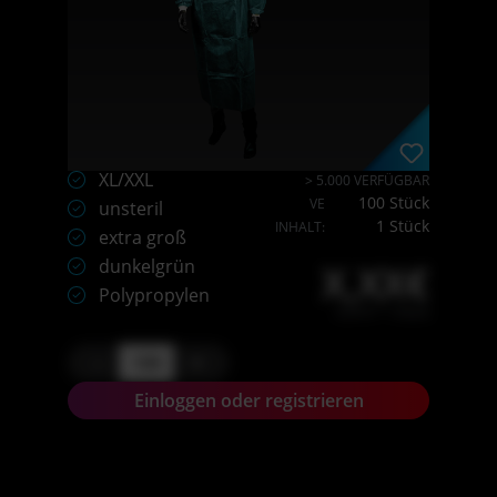
XL/XXL
> 5.000 VERFÜGBAR
100 Stück
VE
unsteril
1 Stück
INHALT:
extra groß
dunkelgrün
X,XX€
Polypropylen
X,XX € * / Stück
-
+
Einloggen oder registrieren