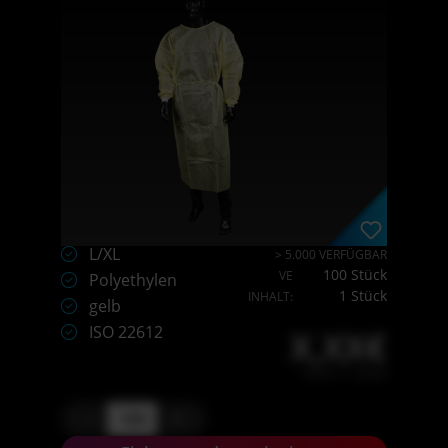
L/XL
> 5.000 VERFÜGBAR
100 Stück
VE
Polyethylen
1 Stück
INHALT:
gelb
ISO 22612
X,XX€
X,XX € * / Stück
-
+