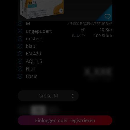
M
> 5.000 BOXEN VERFÜGBAR
10 Box
VE
ungepudert
100 Stück
INHALT:
unsteril
blau
EN 420
AQL 1,5
X,XX€
Nitril
Basic
X,XX € * / Stück
Größe: M
-
+
Einloggen oder registrieren