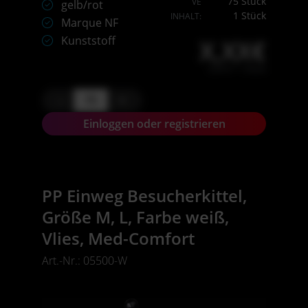
75 Stück
VE
gelb/rot
1 Stück
INHALT:
Marque NF
Kunststoff
X,XX€
X,XX € * / Stück
-
+
Einloggen oder registrieren
PP Einweg Besucherkittel,
Größe M, L, Farbe weiß,
Vlies, Med-Comfort
Art.-Nr.: 05500-W