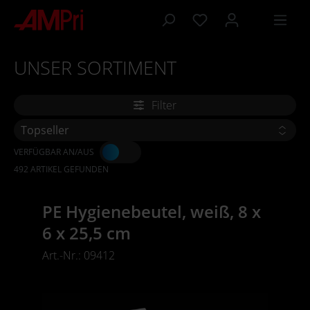
inhalt springen
UNSER SORTIMENT
Filter
VERFÜGBAR AN/AUS
492 ARTIKEL GEFUNDEN
PE Hygienebeutel, weiß, 8 x
6 x 25,5 cm
Art.-Nr.: 09412