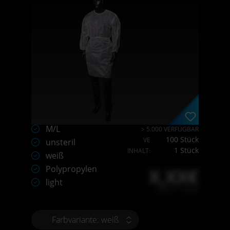
M/L
> 5.000 VERFÜGBAR
100 Stück
VE
unsteril
1 Stück
INHALT:
weiß
Polypropylen
X,XX€
light
X,XX € * / Stück
Farbvariante: weiß