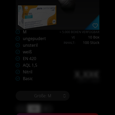
M
> 5.000 BOXEN VERFÜGBAR
10 Box
VE
ungepudert
100 Stück
INHALT:
unsteril
weiß
EN 420
AQL 1,5
X,XX€
Nitril
Basic
X,XX € * / Stück
Größe: M
-
+