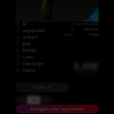
M
> 5.000 VERFÜGBAR
144 Paar
VE
ungepudert
1 Paar
INHALT:
unsteril
gelb
EN 420
Latex
X,XX€
Überlänge
Classic
X,XX € * / Stück
Größe: M
-
+
Einloggen oder registrieren