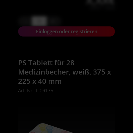
X,XX€
X,XX € * / Stück
-
+
Einloggen oder registrieren
PS Tablett für 28
Medizinbecher, weiß, 375 x
225 x 40 mm
Art.-Nr.: L-09176