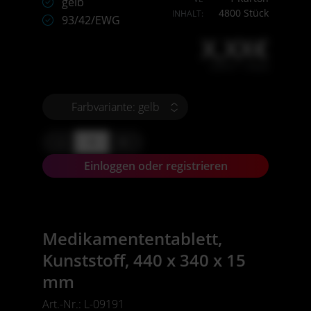
gelb
4800 Stück
INHALT:
93/42/EWG
X,XX€
X,XX € * / Stück
Farbvariante: gelb
-
+
Einloggen oder registrieren
Medikamententablett,
Kunststoff, 440 x 340 x 15
mm
Art.-Nr.: L-09191