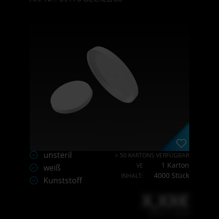
unsteril
> 50 KARTONS VERFÜGBAR
1 Karton
VE
weiß
4000 Stück
INHALT:
Kunststoff
X,XX€
X,XX € * / Stück