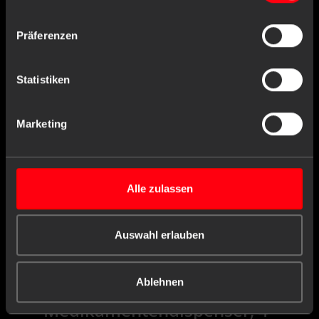
Präferenzen
weiß
< 5.000 VERFÜGBAR
Statistiken
1 Stück
VE
Sonstige
1 Stück
INHALT:
Premium
Marketing
X,XX€
X,XX € * / Stück
-
+
Alle zulassen
Einloggen oder registrieren
Auswahl erlauben
Ablehnen
PP Einweg
Medikamentendispenser, 4