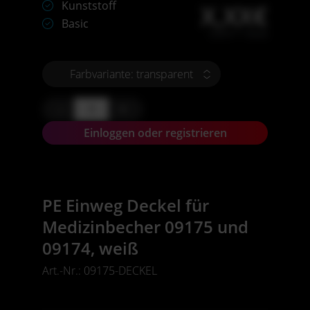
Kunststoff
X,XX€
Basic
X,XX € * / Stück
Farbvariante: transparent
-
+
Einloggen oder registrieren
PE Einweg Deckel für
Medizinbecher 09175 und
09174, weiß
Art.-Nr.: 09175-DECKEL