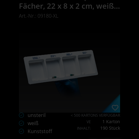
Fächer, 22 x 8 x 2 cm, weiß,
Med-Comfort
Art.-Nr.: 09180-XL
unsteril
< 500 KARTONS VERFÜGBAR
1 Karton
VE
weiß
190 Stück
INHALT:
Kunststoff