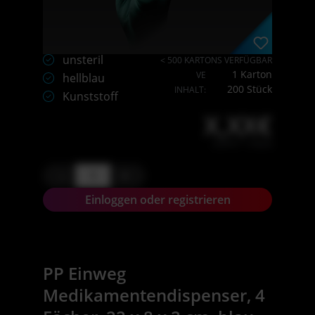
unsteril
< 500 KARTONS VERFÜGBAR
1 Karton
VE
hellblau
200 Stück
INHALT:
Kunststoff
X,XX€
X,XX € * / Stück
-
+
Einloggen oder registrieren
PP Einweg
Medikamentendispenser, 4