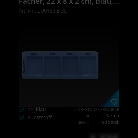
Fächer, 22 x 8 x 2 cm, blau,
Med-Comfort
Art.-Nr.: L-09180-B-XL
hellblau
< 500 KARTONS VERFÜGBAR
1 Karton
VE
Kunststoff
190 Stück
INHALT: