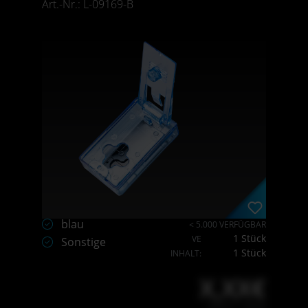
Art.-Nr.: L-09169-B
blau
< 5.000 VERFÜGBAR
1 Stück
VE
Sonstige
1 Stück
INHALT:
X,XX€
X,XX € * / Stück