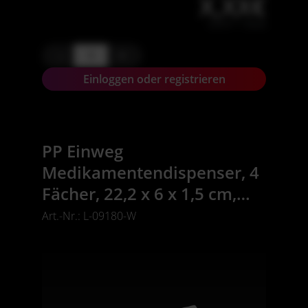
X,XX€
X,XX € * / Stück
-
+
Einloggen oder registrieren
PP Einweg
Medikamentendispenser, 4
Fächer, 22,2 x 6 x 1,5 cm,
weiß, Med-Comfort
Art.-Nr.: L-09180-W