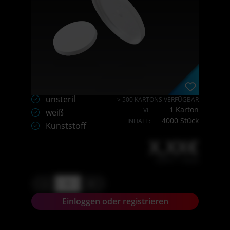
unsteril
> 500 KARTONS VERFÜGBAR
1 Karton
VE
weiß
4000 Stück
INHALT:
Kunststoff
X,XX€
X,XX € * / Stück
-
+
Einloggen oder registrieren