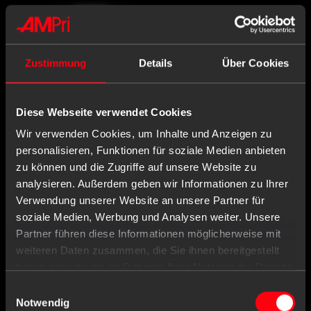
-
+
Einloggen oder registrieren
Zustimmung
Details
Über Cookies
ABS 3-in-1-
Diese Webseite verwendet Cookies
Tablettencrusher, weiß
Wir verwenden Cookies, um Inhalte und Anzeigen zu
personalisieren, Funktionen für soziale Medien anbieten
Art.-Nr.: L-09165
zu können und die Zugriffe auf unsere Website zu
analysieren. Außerdem geben wir Informationen zu Ihrer
Verwendung unserer Website an unsere Partner für
soziale Medien, Werbung und Analysen weiter. Unsere
Partner führen diese Informationen möglicherweise mit
weiteren Daten zusammen, die Sie ihnen bereitgestellt
haben oder die sie im Rahmen Ihrer Nutzung der Dienste
gesammelt haben.
Einwilligungsauswahl
Notwendig