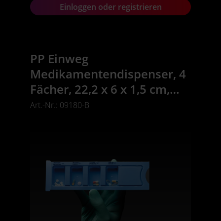
Einloggen oder registrieren
PP Einweg
Medikamentendispenser, 4
Fächer, 22,2 x 6 x 1,5 cm,
blau, Med-Comfort
Art.-Nr.: 09180-B