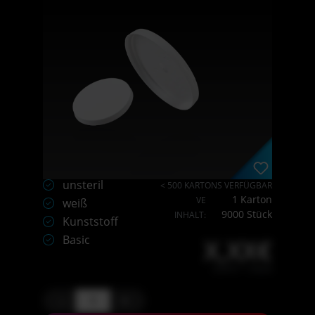
unsteril
< 500 KARTONS VERFÜGBAR
1 Karton
VE
weiß
9000 Stück
INHALT:
Kunststoff
Basic
X,XX€
X,XX € * / Stück
-
+