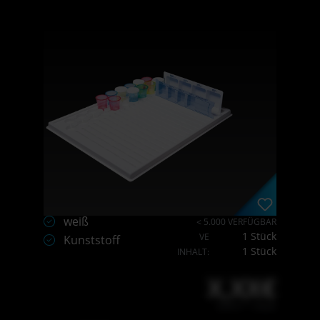
weiß
< 5.000 VERFÜGBAR
1 Stück
VE
Kunststoff
1 Stück
INHALT:
X,XX€
X,XX € * / Stück