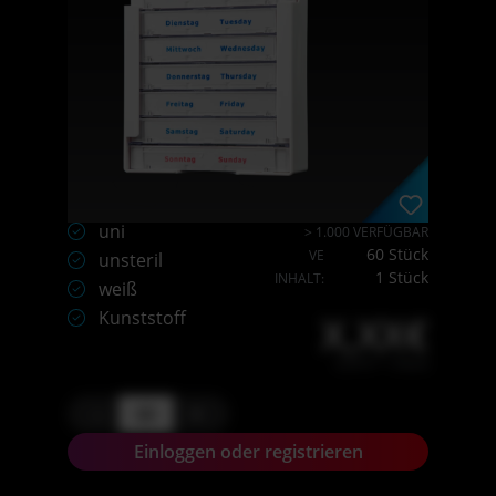
uni
> 1.000 VERFÜGBAR
60 Stück
VE
unsteril
1 Stück
INHALT:
weiß
Kunststoff
X,XX€
X,XX € * / Stück
-
+
Einloggen oder registrieren