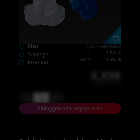
blau
> 5.000 VERFÜGBAR
1 Stück
VE
Sonstige
1 Stück
INHALT:
Premium
X,XX€
X,XX € * / Stück
-
+
Einloggen oder registrieren