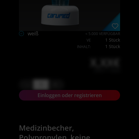
weiß
< 5.000 VERFÜGBAR
1 Stück
VE
1 Stück
INHALT:
X,XX€
X,XX € * / Stück
-
+
Einloggen oder registrieren
Medizinbecher,
Polypropylen, keine