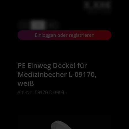
X,XX€
X,XX € * / Stück
-
+
Einloggen oder registrieren
PE Einweg Deckel für
Medizinbecher L-09170,
weiß
Art.-Nr.: 09170-DECKEL