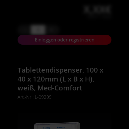
X,XX€
X,XX € * / Stück
-
+
Einloggen oder registrieren
Tablettendispenser, 100 x
40 x 120mm (L x B x H),
weiß, Med-Comfort
Art.-Nr.: L-09209