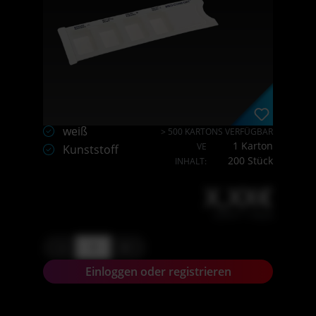
weiß
> 500 KARTONS VERFÜGBAR
1 Karton
VE
Kunststoff
200 Stück
INHALT:
X,XX€
X,XX € * / Stück
-
+
Einloggen oder registrieren