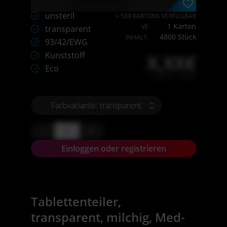
unsteril
> 500 KARTONS VERFÜGBAR
1 Karton
VE
transparent
4800 Stück
INHALT:
93/42/EWG
Kunststoff
X,XX€
Eco
X,XX € * / Stück
Farbvariante: transparent
-
+
Einloggen oder registrieren
Tablettenteiler,
transparent, milchig, Med-