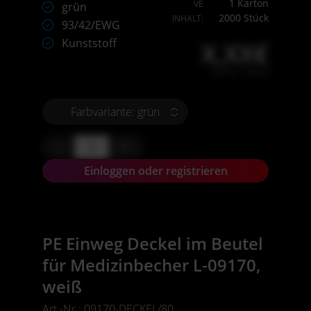
1 Karton
VE
grün
2000 Stück
INHALT:
93/42/EWG
Kunststoff
X,XX€
X,XX € * / Stück
Farbvariante: grün
-
+
Einloggen oder registrieren
PE Einweg Deckel im Beutel
für Medizinbecher L-09170,
weiß
Art.-Nr.: 09170-DECKEL/80