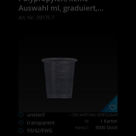
Auswahl ml, graduiert,
transparent, Med-Comfort
Art.-Nr.: 09175-T
unsteril
< 500 KARTONS VERFÜGBAR
1 Karton
VE
transparent
9000 Stück
INHALT:
93/42/EWG