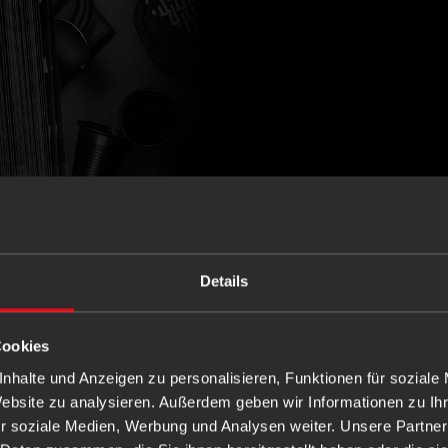
Details
UNSERE
PRODU
Cookies
nhalte und Anzeigen zu personalisieren, Funktionen für soziale
Erlebe erstklassige med
Website zu analysieren. Außerdem geben wir Informationen zu I
PORTFOLIO Katalog. Quali
r soziale Medien, Werbung und Analysen weiter. Unsere Partner