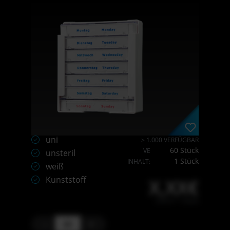
uni
> 1.000 VERFÜGBAR
60 Stück
VE
unsteril
1 Stück
INHALT:
weiß
Kunststoff
X,XX€
X,XX € * / Stück
-
+