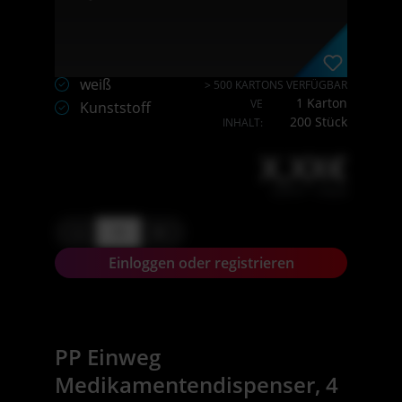
weiß
> 500 KARTONS VERFÜGBAR
1 Karton
VE
Kunststoff
200 Stück
INHALT:
X,XX€
X,XX € * / Stück
-
+
Einloggen oder registrieren
PP Einweg
Medikamentendispenser, 4