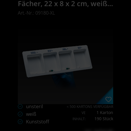
Fächer, 22 x 8 x 2 cm, weiß,
Med-Comfort
Art.-Nr.: 09180-XL
unsteril
< 500 KARTONS VERFÜGBAR
1 Karton
VE
weiß
190 Stück
INHALT:
Kunststoff