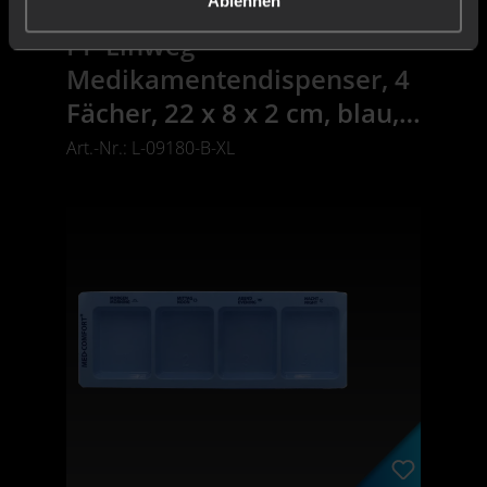
Ablehnen
PP Einweg
Medikamentendispenser, 4
Fächer, 22 x 8 x 2 cm, blau,
Med-Comfort
Art.-Nr.: L-09180-B-XL