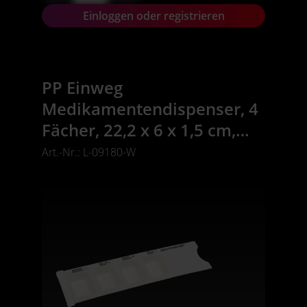
Einloggen oder registrieren
PP Einweg
Medikamentendispenser, 4
Fächer, 22,2 x 6 x 1,5 cm,
weiß, Med-Comfort
Art.-Nr.: L-09180-W