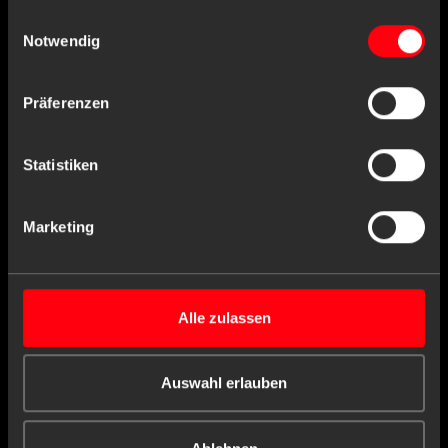
gesammelt haben.
Einwilligungsauswahl
Notwendig
Präferenzen
Statistiken
unsteril
< 500 KARTONS VERFÜGBAR
1 Karton
VE
hellblau
Marketing
200 Stück
INHALT:
Kunststoff
X,XX€
X,XX € * / Stück
Alle zulassen
-
+
Einloggen oder registrieren
Auswahl erlauben