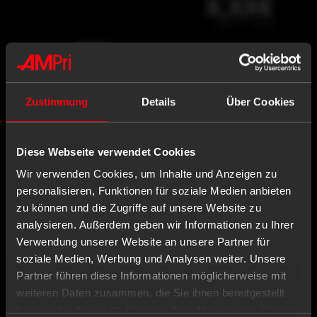
X,XX€
X,XX € * / Stück
-
+
Einloggen oder registrieren
Zustimmung
Details
Über Cookies
PP Einweg
Diese Webseite verwendet Cookies
Medikamentendispenser, 4
Wir verwenden Cookies, um Inhalte und Anzeigen zu
personalisieren, Funktionen für soziale Medien anbieten
Fächer, 22,2 x 6 x 1,5 cm,
zu können und die Zugriffe auf unsere Website zu
blau, Med-Comfort
Art.-Nr.: 09180-B
analysieren. Außerdem geben wir Informationen zu Ihrer
Verwendung unserer Website an unsere Partner für
soziale Medien, Werbung und Analysen weiter. Unsere
Partner führen diese Informationen möglicherweise mit
weiteren Daten zusammen, die Sie ihnen bereitgestellt
haben oder die sie im Rahmen Ihrer Nutzung der Dienste