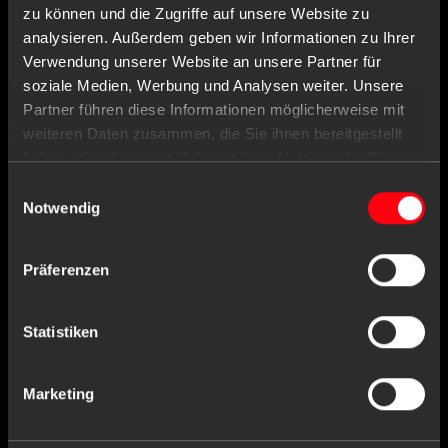
zu können und die Zugriffe auf unsere Website zu
analysieren. Außerdem geben wir Informationen zu Ihrer
AMPRI KONTAKTIEREN
Verwendung unserer Website an unsere Partner für
soziale Medien, Werbung und Analysen weiter. Unsere
AMPri Handelsgesellschaft mbH
Partner führen diese Informationen möglicherweise mit
Benzstraße 16
weiteren Daten zusammen, die Sie ihnen bereitgestellt
21423 Winsen/Luhe
haben oder die sie im Rahmen Ihrer Nutzung der Dienste
Deutschland
gesammelt haben.
Einwilligungsauswahl
Notwendig
Tel
+49 (0) 4171 / 84 80-0
Fax
+49 (0) 4171 / 84 80-190
Präferenzen
Geschäftszeiten
Statistiken
Mo. bis Do.
8:00 - 16:30 Uhr
Fr.
8:00 - 16:00 Uhr
Marketing
Kontaktformular