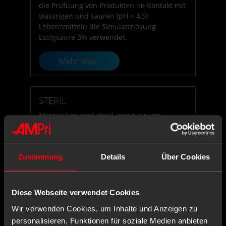
die Prüfuung von Produkten im Kontakt mit
wässrigen und sauren (pH < 4,5)
Lebensmitteln die Simulanzlösung
Essigsäure 3% verwendet.
Mehr lesen
STERIL
Materialien sind steril, wenn sie von
lebenden, vermehrungsfähigen Keimen
befreit sind.
Zustimmung
Details
Über Cookies
Mehr lesen
Diese Webseite verwendet Cookies
Wir verwenden Cookies, um Inhalte und Anzeigen zu
personalisieren, Funktionen für soziale Medien anbieten