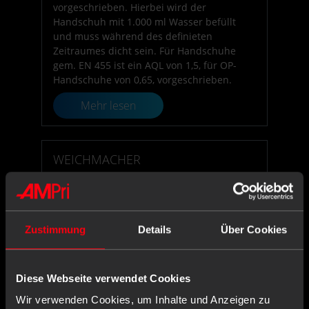
vorgeschrieben. Hierbei wird der
Handschuh mit 1.000 ml Wasser befüllt
und muss während des definieten
Zeitraumes dicht sein. Für Handschuhe
gem. EN 455 ist ein AQL von 1,5, für OP-
Handschuhe von 0,65, vorgeschrieben.
Mehr lesen
WEICHMACHER
Weichmacher, oder besser gesagt
Weichmachungsmittel, sind Stoffe, die
spröden Harzen (Duroplaste) und Plasten
(Thermoplaste) zugesetzt werden, um diese
Zustimmung
Details
Über Cookies
geschmeidiger und elastischer im
Gebrauch oder der weiteren Verarbeitung
zu machen.
Diese Webseite verwendet Cookies
Mehr lesen
Wir verwenden Cookies, um Inhalte und Anzeigen zu