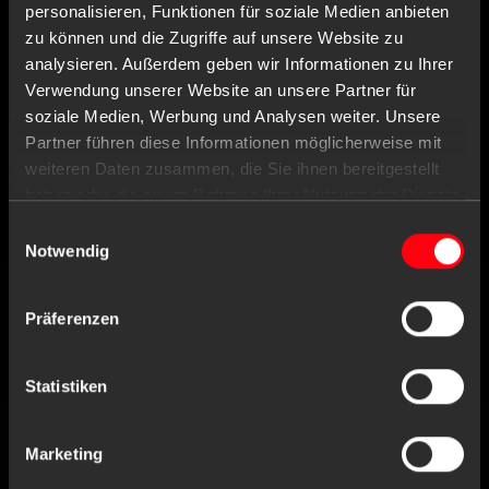
personalisieren, Funktionen für soziale Medien anbieten
zu können und die Zugriffe auf unsere Website zu
analysieren. Außerdem geben wir Informationen zu Ihrer
Verwendung unserer Website an unsere Partner für
AMPRI KONTAKTIEREN
soziale Medien, Werbung und Analysen weiter. Unsere
Partner führen diese Informationen möglicherweise mit
AMPri Handelsgesellschaft mbH
weiteren Daten zusammen, die Sie ihnen bereitgestellt
Benzstraße 16
haben oder die sie im Rahmen Ihrer Nutzung der Dienste
21423 Winsen/Luhe
gesammelt haben.
Deutschland
Einwilligungsauswahl
Notwendig
Tel
+49 (0) 4171 / 84 80-0
Präferenzen
Fax
+49 (0) 4171 / 84 80-190
Geschäftszeiten
Statistiken
Mo. bis Do.
8:00 - 16:30 Uhr
Fr.
8:00 - 16:00 Uhr
Marketing