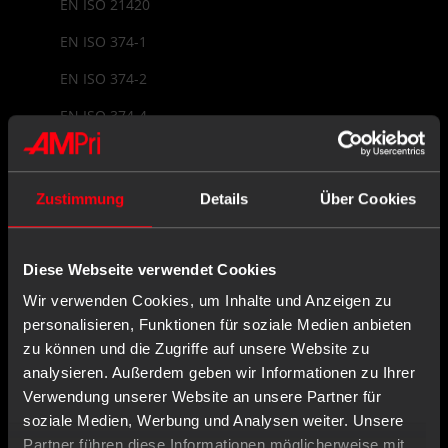
EN ISO 21420
EN ISO 374-1
EN ISO 374-2
EN ISO 374-4
EN ISO 374-5
EN ISO 9001
Zustimmung
Details
Über Cookies
EU-Baumusterprüfung
EU-Konformitätserklärung
Diese Webseite verwendet Cookies
EU-Repräsentant
Wir verwenden Cookies, um Inhalte und Anzeigen zu
personalisieren, Funktionen für soziale Medien anbieten
EUDAMED
zu können und die Zugriffe auf unsere Website zu
analysieren. Außerdem geben wir Informationen zu Ihrer
Verwendung unserer Website an unsere Partner für
Lexikon Navigation
soziale Medien, Werbung und Analysen weiter. Unsere
Partner führen diese Informationen möglicherweise mit