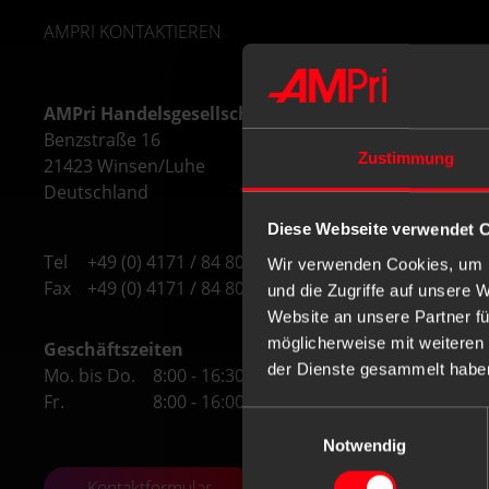
AMPRI KONTAKTIEREN
AMPri Handelsgesellschaft mbH
Benzstraße 16
Zustimmung
21423 Winsen/Luhe
Deutschland
Diese Webseite verwendet 
Tel
+49 (0) 4171 / 84 80-0
Wir verwenden Cookies, um I
Fax
+49 (0) 4171 / 84 80-190
und die Zugriffe auf unsere 
Website an unsere Partner fü
möglicherweise mit weiteren
Geschäftszeiten
der Dienste gesammelt habe
Mo. bis Do.
8:00 - 16:30 Uhr
Fr.
8:00 - 16:00 Uhr
Einwilligungsauswahl
Notwendig
Kontaktformular