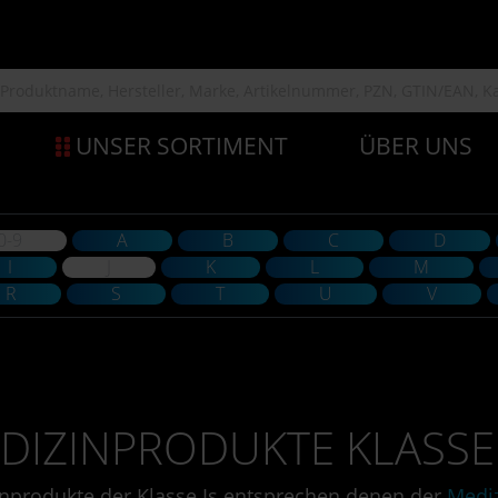
UNSER SORTIMENT
ÜBER UNS
0-9
A
B
C
D
I
J
K
L
M
R
S
T
U
V
DIZINPRODUKTE KLASSE 
nprodukte der Klasse Is entsprechen denen der
Mediz