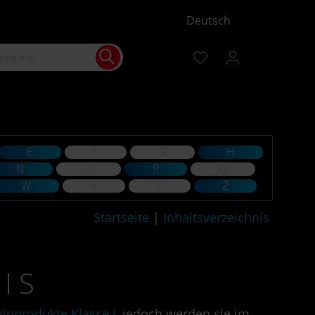
Deutsch
E
F
G
H
N
O
P
Q
W
X
Y
Z
Startseite
|
Inhaltsverzeichnis
I S
inprodukte Klasse I
, jedoch werden sie im