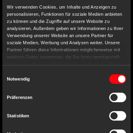
Zertifizierung über eine
Benannte Stelle
ist
Wir verwenden Cookies, um Inhalte und Anzeigen zu
vorgeschrieben. Beispiele hierfür sind
personalisieren, Funktionen für soziale Medien anbieten
Infusionspunpen, Zahnimplantate etc.
zu können und die Zugriffe auf unsere Website zu
analysieren. Außerdem geben wir Informationen zu Ihrer
Verwendung unserer Website an unsere Partner für
soziale Medien, Werbung und Analysen weiter. Unsere
AMPRI KONTAKTIEREN
Partner führen diese Informationen möglicherweise mit
weiteren Daten zusammen, die Sie ihnen bereitgestellt
AMPri Handelsgesellschaft mbH
haben oder die sie im Rahmen Ihrer Nutzung der Dienste
Benzstraße 16
gesammelt haben.
Einwilligungsauswahl
21423 Winsen/Luhe
Notwendig
Deutschland
Präferenzen
Tel
+49 (0) 4171 / 84 80-0
Fax
+49 (0) 4171 / 84 80-190
Statistiken
Geschäftszeiten