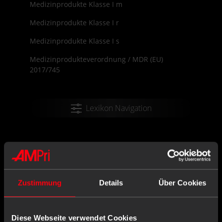
Medizinprodukte Klasse I m
Medizinprodukte Klasse I r
Medizinprodukte Klasse I s
Medizinprodukteverordnung / MDR (EU)
2017/745
Lexikon Navigation
MEDIZINPRODUKT KLASSE
II B
Zustimmung
Details
Über Cookies
Hierbei handelt es sich um Geräte, die etwas
komplexer als IIa-Geräte sind und oft für mehr
als 30 Tage im Körper eingesetzt werden. Eine
Diese Webseite verwendet Cookies