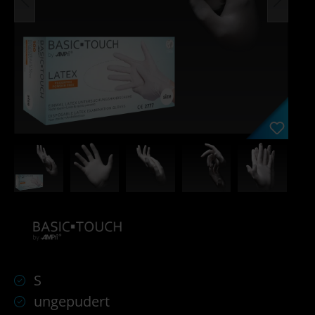
S
ungepudert