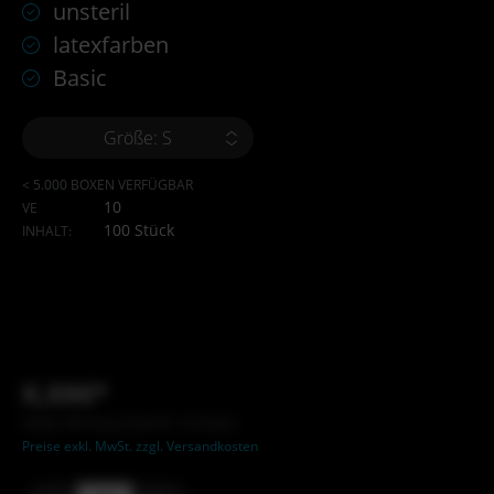
unsteril
latexfarben
Basic
Größe: S
< 5.000 BOXEN VERFÜGBAR
10
VE
100 Stück
INHALT:
X,XX€*
Inhalt: XXX Stück (X,XX €* / X Stück)
Preise exkl. MwSt. zzgl. Versandkosten