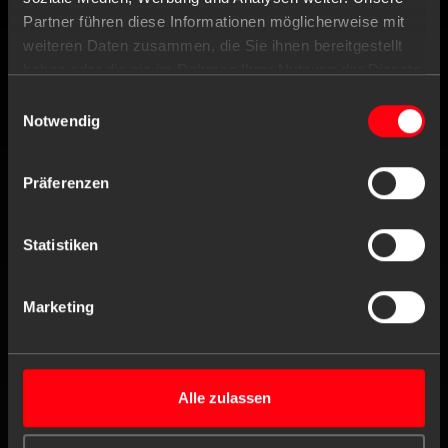
Partner führen diese Informationen möglicherweise mit
weiteren Daten zusammen, die Sie ihnen bereitgestellt
Tel
+49 (0) 4171 / 84 80-0
haben oder die sie im Rahmen Ihrer Nutzung der Dienste
Fax
+49 (0) 4171 / 84 80-190
gesammelt haben.
Einwilligungsauswahl
Notwendig
Geschäftszeiten
Mo. bis Do.
8:00 - 16:30 Uhr
Fr.
8:00 - 16:00 Uhr
Präferenzen
Statistiken
Kontaktformular
Marketing
FOLGEN
SERVICE
Alle zulassen
VERANTWORTUNG