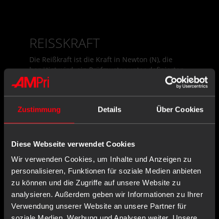
REISSKRAFT
Die Reißkraft ist die Kraft in Newton (N), die
benötigt wird, ein Prüfmuster unter definierten
Bedingungen zu Reißen. Die
EN 455
-2 definiert
die mindestens zu erreichenden Reißkräfte für
medizinische Einweghandschuhe.
Zustimmung
Details
Über Cookies
Diese Webseite verwendet Cookies
AMPRI KONTAKTIEREN
Wir verwenden Cookies, um Inhalte und Anzeigen zu
personalisieren, Funktionen für soziale Medien anbieten
AMPri Handelsgesellschaft mbH
zu können und die Zugriffe auf unsere Website zu
Benzstraße 16
analysieren. Außerdem geben wir Informationen zu Ihrer
21423 Winsen/Luhe
Verwendung unserer Website an unsere Partner für
Deutschland
soziale Medien, Werbung und Analysen weiter. Unsere