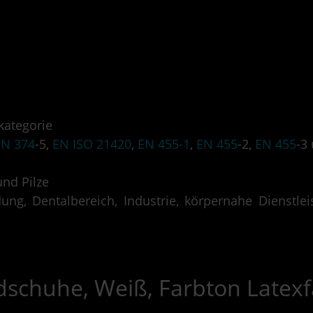
kategorie
EN 374
-5,
EN ISO 21420
,
EN 455-1
,
EN 455
-2,
EN 455
-3
und Pilze
g, Dentalbereich, Industrie, körpernahe Dienstlei
schuhe, Weiß, Farbton Latexf