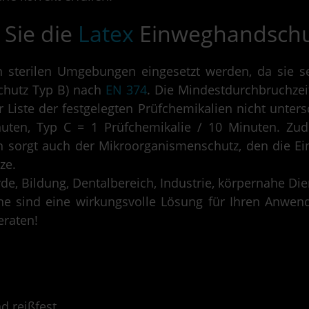
 Sie die
Latex
Einweghandschu
 sterilen Umgebungen eingesetzt werden, da sie se
chutz Typ B) nach
EN 374
. Die Mindestdurchbruchzei
 Liste der festgelegten Prüfchemikalien nicht unters
uten, Typ C = 1 Prüfchemikalie / 10 Minuten. Zu
en sorgt auch der Mikroorganismenschutz, den die 
ze.
rde, Bildung, Dentalbereich, Industrie, körpernahe Di
 sind eine wirkungsvolle Lösung für Ihren Anwend
eraten!
d reißfest.