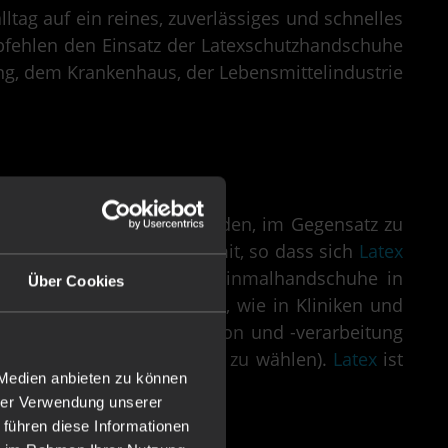
tag auf ein reines, zuverlässiges und schnelles
pfehlen den Einsatz der Latexschutzhandschuhe
ung, dem Krankenhaus, der Lebensmittelindustrie
roduktion eingesetzt werden, im Gegensatz zu
türliche Eigenschaften mit, so dass sich
Latex
d. Daher werden solche Einmalhandschuhe in
Über Cookies
schuhe getragen werden, wie in Kliniken und
n der Lebensmittelproduktion und -verarbeitung
s besser,
Nitril
als Material zu wählen).
Latex
ist
 Medien anbieten zu können
hrer Verwendung unserer
 führen diese Informationen