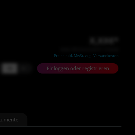
X,XX€*
Inhalt: XXX Stück (X,XX €* / X Stück)
Preise exkl. MwSt. zzgl. Versandkosten
+
Einloggen oder registrieren
kumente