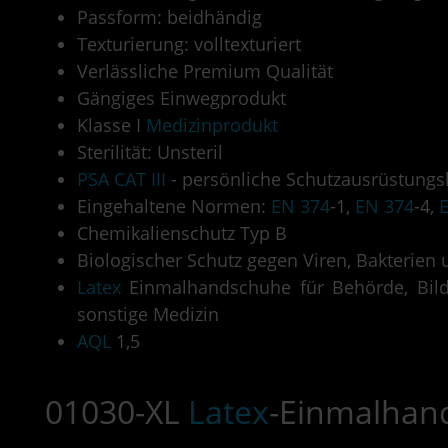
Passform: beidhändig
Texturierung: volltexturiert
Verlässliche Premium Qualität
Gängiges Einwegprodukt
Klasse I
Medizinprodukt
Sterilität: Unsteril
PSA CAT III
- persönliche Schutzausrüstungs
Eingehaltene Normen:
EN 374
-1,
EN 374
-4,
Chemikalienschutz Typ B
Biologischer Schutz gegen Viren, Bakterien 
Latex
Einmalhandschuhe für Behörde, Bildun
sonstige Medizin
AQL
1,5
01030-XL
Latex
-Einmalhand