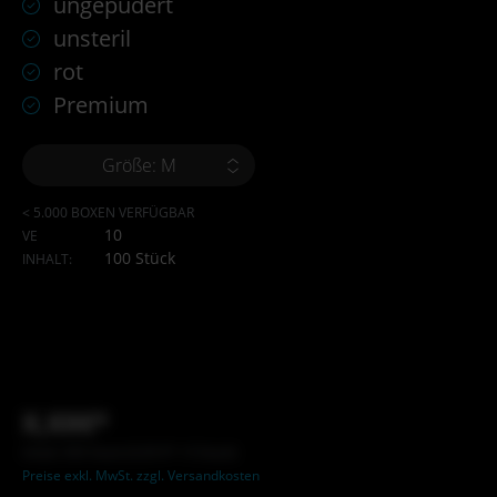
ungepudert
unsteril
rot
Premium
Größe: M
< 5.000 BOXEN VERFÜGBAR
10
VE
100 Stück
INHALT:
X,XX€*
Inhalt: XXX Stück (X,XX €* / X Stück)
Preise exkl. MwSt. zzgl. Versandkosten