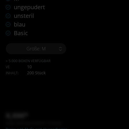
ungepudert
unsteril
blau
Basic
Größe: M
> 5.000 BOXEN VERFÜGBAR
10
VE
200 Stück
INHALT:
X,XX€*
Inhalt: XXX Stück (X,XX €* / X Stück)