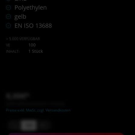
Polyethylen
gelb
EN ISO 13688
> 5.000 VERFÜGBAR
100
VE
1 Stück
INHALT:
X,XX€*
Inhalt: XXX Stück (X,XX €* / X Stück)
Preise exkl. MwSt. zzgl. Versandkosten
-
+