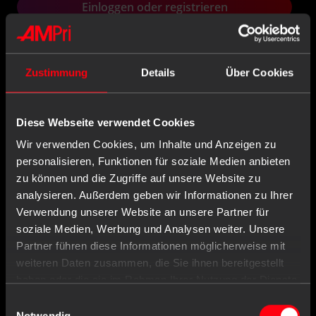
Einloggen oder registrieren
Beschreibung
Zustimmung
Details
Über Cookies
Eigenschaften
Diese Webseite verwendet Cookies
Hersteller Infos
Wir verwenden Cookies, um Inhalte und Anzeigen zu
Dokumente
personalisieren, Funktionen für soziale Medien anbieten
zu können und die Zugriffe auf unsere Website zu
analysieren. Außerdem geben wir Informationen zu Ihrer
Verwendung unserer Website an unsere Partner für
soziale Medien, Werbung und Analysen weiter. Unsere
Partner führen diese Informationen möglicherweise mit
Ähnliche Produkte
weiteren Daten zusammen, die Sie ihnen bereitgestellt
haben oder die sie im Rahmen Ihrer Nutzung der Dienste
gesammelt haben.
Einwilligungsauswahl
Notwendig