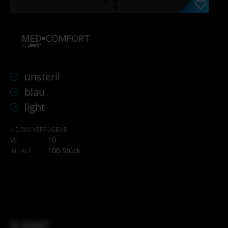
unsteril
blau
light
< 5.000 VERFÜGBAR
10
VE
100 Stück
INHALT:
X,XX€*