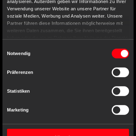
analysieren. Außerdem geben wir Informationen zu Ihrer
Verwendung unserer Website an unsere Partner für
soziale Medien, Werbung und Analysen weiter. Unsere
Partner führen diese Informationen möglicherweise mit
weiteren Daten zusammen, die Sie ihnen bereitgestellt
Art.-Nr. : 04020-B-M
haben oder die sie im Rahmen Ihrer Nutzung der Dienste
gesammelt haben.
Klipphauben, Größe M, Durchmesser 42
Einwilligungsauswahl
Notwendig
cm, blau, Med-Comfort
Präferenzen
Ähnliche Produkte
Statistiken
Marketing