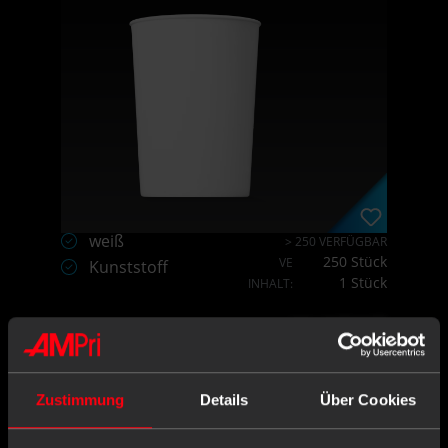
weiß
> 250 VERFÜGBAR
250 Stück
VE
Kunststoff
1 Stück
INHALT:
X,XX€
X,XX € * / Stück
Zustimmung
Details
Über Cookies
-
+
Einloggen oder registrieren