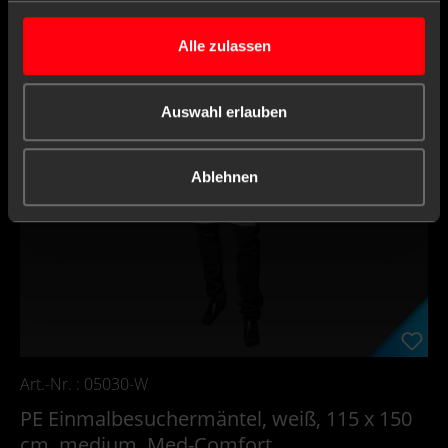
Alle zulassen
Auswahl erlauben
Ablehnen
Art.-Nr. : 05030-W
PE Einmalbesuchermäntel, weiß, 115 x 150
cm, medium, Med-Comfort