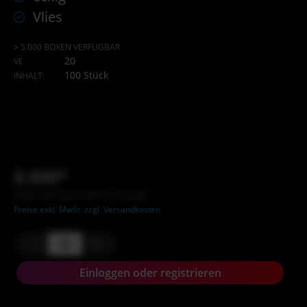
Vlies
> 5.000 BOXEN VERFÜGBAR
20
VE
100 Stück
INHALT:
X,XX€*
Inhalt: XXX Stück (X,XX €* / X Stück)
Preise exkl. MwSt. zzgl. Versandkosten
-
+
Einloggen oder registrieren