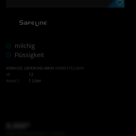
milchig
Flüssigkeit
VORAUSS. LIEFERUNG KW34
VORBESTELLBAR
12
VE
1 Liter
INHALT:
X,XX€*
Inhalt: XXX Stück (X,XX €* / X Stück)