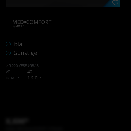
blau
Sonstige
> 5.000 VERFÜGBAR
40
VE
1 Stück
INHALT:
X,XX€*
Inhalt: XXX Stück (X,XX €* / X Stück)